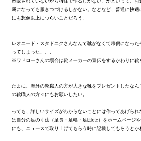
市販されていないから特注で作るしかない。かといって、お
屈になっても履きつづけるしかない。などなど、普通に快適
にも想像以上につらいことだろう。
レオニード・スタドニクさんなんて靴がなくて凍傷になった
ってしまった、、、
※ワドローさんの場合は靴メーカーの宣伝をするかわりに
たまに、海外の靴職人の方が大きな靴をプレゼントしたなん
の靴職人の方々にもお願いしたい。
っても、詳しいサイズがわからないことには作ってあげられ
は自分の足の寸法（足長・足幅・足囲etc）をホームページ
にも、ニュースで取り上げてもらう時に記載してもらうと