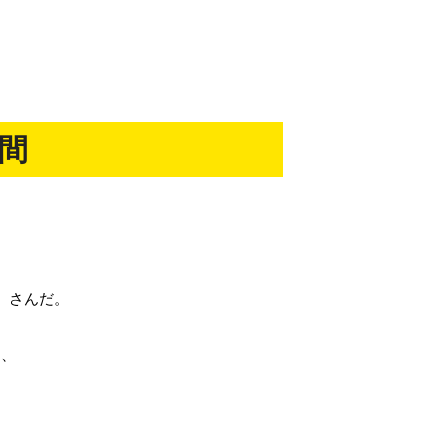
間
る
ow ）さんだ。
a）、