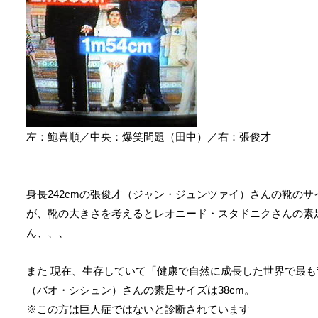
左：鮑喜順／中央：爆笑問題（田中）／右：張俊才
身長242cmの張俊才（ジャン・ジュンツァイ）さんの靴のサ
が、靴の大きさを考えるとレオニード・スタドニクさんの素
ん、、、
また 現在、生存していて「健康で自然に成長した世界で最も背
（バオ・シシュン）さんの素足サイズは38cm。
※この方は巨人症ではないと診断されています