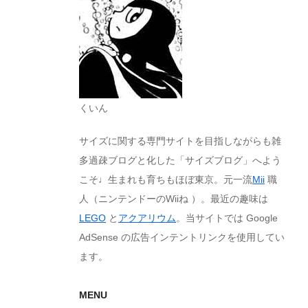
くいん
サイズに関する専門サイトを目指しながらも雑
多過疎ブログと化した「サイズブログ」へよう
こそ♩生まれも育ちもほぼ東京。元一流
Mii
職
人（ニンテンドーのWiiね ）。最近の趣味は
LEGO
と
アクアリウム
。当サイトでは Google
AdSense の広告インテントリンクを使用してい
ます。
MENU