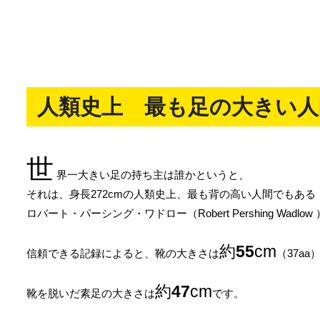
人類史上 最も足の大きい人
世
界一大きい足の持ち主は誰かというと、
それは、身長272cmの人類史上、最も背の高い人間でもあ
ロバート・パーシング・ワドロー（Robert Pershing Wadl
約
55
cm
信頼できる記録によると、靴の大きさは
（37a
約
47
cm
靴を脱いだ素足の大きさは
です。