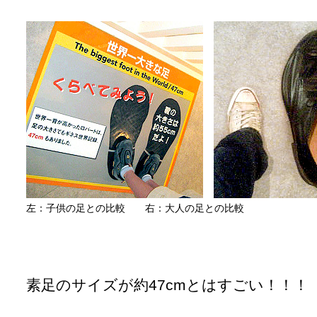
左：子供の足との比較 右：大人の足との比較
素足のサイズが約47cmとはすごい！！！