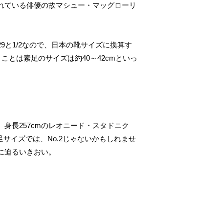
れている俳優の故マシュー・マッグローリ
9と1/2なので、日本の靴サイズに換算す
いうことは素足のサイズは約40～42cmといっ
身長257cmのレオニード・スタドニク
の素足サイズでは、No.2じゃないかもしれませ
録に迫るいきおい。